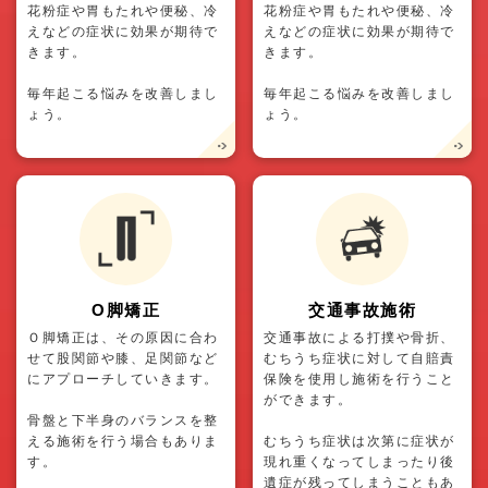
花粉症や胃もたれや便秘、冷
花粉症や胃もたれや便秘、冷
えなどの症状に効果が期待で
えなどの症状に効果が期待で
きます。
きます。
毎年起こる悩みを改善しまし
毎年起こる悩みを改善しまし
ょう。
ょう。
O脚矯正
交通事故施術
Ｏ脚矯正は、その原因に合わ
交通事故による打撲や骨折、
せて股関節や膝、足関節など
むちうち症状に対して自賠責
にアプローチしていきます。
保険を使用し施術を行うこと
ができます。
骨盤と下半身のバランスを整
える施術を行う場合もありま
むちうち症状は次第に症状が
す。
現れ重くなってしまったり後
遺症が残ってしまうこともあ