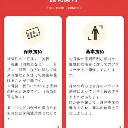
Treatment guidance
保険施術
基本施術
外傷性の「打撲」「捻挫」
お身体の原因不明な痛みや、
「挫傷（肉離れなど）」「骨
慢性的な痛みに対してのアプ
折」「脱臼」などに対して健
ローチをご紹介しておりま
康保険などを使って施術を受
す。
けることが可能です。
※骨折・脱臼については医師
身体の痛みは全身のバランス
の同意が必要です。（応急処
調整によって大きく改善でき
置を除く）
るものがあります。
ゆがみを整えて、身体本来の
肩こりなどの慢性の痛みや慰
働きをさせ、痛みの改善を目
安目的は保険適用外となりま
指しましょう。
す。