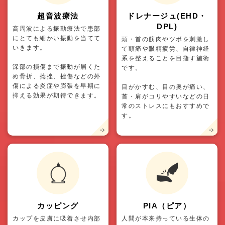
超音波療法
ドレナージュ(EHD・
DPL)
高周波による振動療法で患部
にとても細かい振動を当てて
頭・首の筋肉やツボを刺激し
いきます。
て頭痛や眼精疲労、自律神経
系を整えることを目指す施術
深部の損傷まで振動が届くた
です。
め骨折、捻挫、挫傷などの外
傷による炎症や膨張を早期に
目がかすむ、目の奥が痛い、
抑える効果が期待できます。
首・肩がコリやすいなどの日
常のストレスにもおすすめで
す。
カッピング
PIA（ピア）
カップを皮膚に吸着させ内部
人間が本来持っている生体の