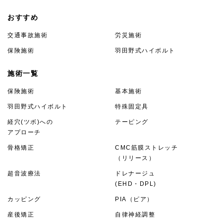
おすすめ
交通事故施術
労災施術
保険施術
羽田野式ハイボルト
施術一覧
保険施術
基本施術
羽田野式ハイボルト
特殊固定具
経穴(ツボ)への
テーピング
アプローチ
骨格矯正
CMC筋膜ストレッチ
（リリース）
超音波療法
ドレナージュ
(EHD・DPL)
カッピング
PIA（ピア）
産後矯正
自律神経調整