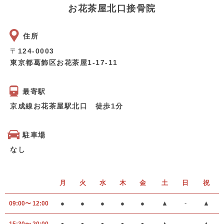
お花茶屋北口接骨院
住所
〒
124-0003
東京都葛飾区お花茶屋1-17-11
最寄駅
京成線お花茶屋駅北口 徒歩1分
駐車場
なし
月
火
水
木
金
土
日
祝
●
●
●
●
●
▲
-
▲
09:00〜 12:00
●
●
●
●
●
▲
-
▲