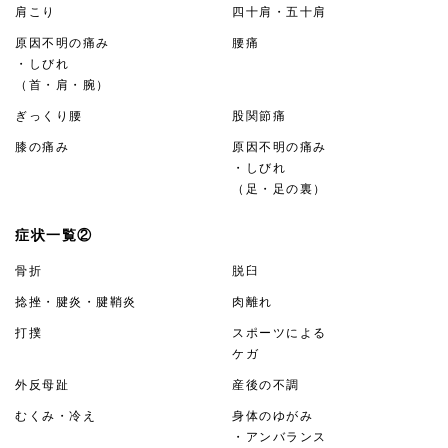
肩こり
四十肩・五十肩
原因不明の痛み
腰痛
・しびれ
（首・肩・腕）
ぎっくり腰
股関節痛
膝の痛み
原因不明の痛み
・しびれ
（足・足の裏）
症状一覧②
骨折
脱臼
捻挫・腱炎・腱鞘炎
肉離れ
打撲
スポーツによる
ケガ
外反母趾
産後の不調
むくみ・冷え
身体のゆがみ
・アンバランス