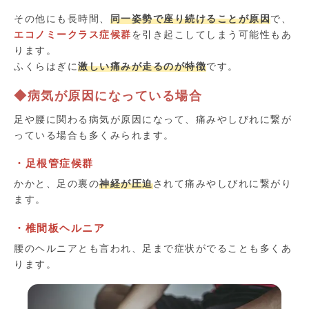
その他にも長時間、
同一姿勢で座り続ける
ことが原因
で、
エコノミークラス症候群
を引き起こしてしまう可能性もあ
ります。
ふくらはぎに
激しい痛みが走るのが特徴
です。
◆病気が原因になっている場合
足や腰に関わる病気が原因になって、痛みやしびれに繋が
っている場合も多くみられます。
・足根管症候群
かかと、足の裏の
神経が圧迫
されて痛みやしびれに繋がり
ます。
・椎間板ヘルニア
腰のヘルニアとも言われ、足まで症状がでることも多くあ
ります。