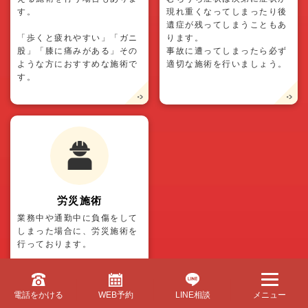
す。
現れ重くなってしまったり後
遺症が残ってしまうこともあ
「歩くと疲れやすい」「ガニ
ります。
股」「膝に痛みがある」その
事故に遭ってしまったら必ず
ような方におすすめな施術で
適切な施術を行いましょう。
す。
労災施術
業務中や通勤中に負傷をして
しまった場合に、労災施術を
行っております。
保険会社とのやり取りや書類
の書き方などご不明な点がご
電話をかける
WEB予約
LINE相談
メニュー
ざいましたらお気軽にご相談