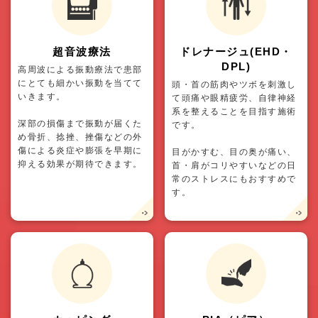
超音波療法
ドレナージュ(EHD・
DPL)
高周波による振動療法で患部
にとても細かい振動を当てて
頭・首の筋肉やツボを刺激し
いきます。
て頭痛や眼精疲労、自律神経
系を整えることを目指す施術
深部の損傷まで振動が届くた
です。
め骨折、捻挫、挫傷などの外
傷による炎症や膨張を早期に
目がかすむ、目の奥が痛い、
抑える効果が期待できます。
首・肩がコリやすいなどの日
常のストレスにもおすすめで
す。