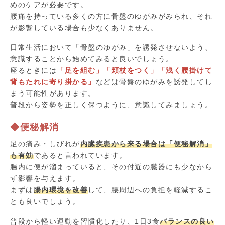
めのケアが必要です。
腰痛を持っている多くの方に骨盤のゆがみがみられ、それ
が影響している場合も少なくありません。
日常生活において「骨盤のゆがみ」を誘発させないよう、
意識することから始めてみると良いでしょう。
座るときには
「足を組む」「頬杖をつく」「浅く腰掛けて
背もたれに寄り掛かる」
などは骨盤のゆがみを誘発してし
まう可能性があります。
普段から姿勢を正しく保つように、意識してみましょう。
◆便秘解消
足の痛み・しびれが
内臓疾患から来る場合は「便秘解消」
も有効
であると言われています。
腸内に便が溜まっていると、その付近の臓器にも少なから
ず影響を与えます。
まずは
腸内環境を改善
して、腰周辺への負担を軽減するこ
とも良いでしょう。
普段から軽い運動を習慣化したり、1日3食
バランスの良い