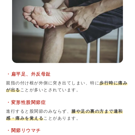
・扁平足、外反母趾
親指の付け根が外側に突き出てしまい、特に
歩行時に痛み
が出る
ことが多いとされています。
・変形性股関節症
進行すると股関節のみならず、
膝や足の裏の方まで違和
感・痛みを覚える
ことがあります。
・関節リウマチ