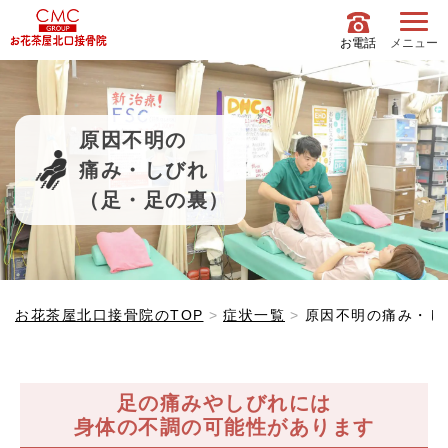
お電話
メニュー
原因不明の
痛み・しびれ
（足・足の裏）
痛み・しびれ
（足・足の裏） イメージ">
お花茶屋北口接骨院のTOP
症状一覧
原因不明の痛み・し
足の痛みやしびれには
身体の不調の可能性があります