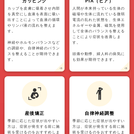
カッピング
PIA（ピア）
カップを皮膚に吸着させ内部
人間が本来持っている生体の
を真空にし血液を表面に吸い
磁場や生体に流れている微弱
出すことによって血液の循環
電流の乱れた状態を、生体エ
やリンパ液の流れを整えま
ネルギーや金属、磁気を使用
す。
して全体のバランスを整える
ことにより症状を改善しま
神経やホルモンバランスなど
す。
の調節や、自律神経のバラン
スを整えることが期待できま
頭痛や動悸、婦人科の病気に
す。
も効果が期待できます。
産後矯正
自律神経調整
季節に応じた症状が出やすい
季節に応じた症状が出やすい
方は、症状が発生する前に施
方は、症状が発生する前に施
術を受けるのをおすすめしま
術を受けるのをおすすめしま