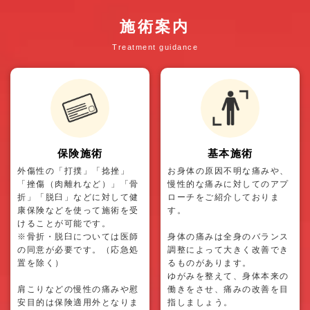
施術案内
Treatment guidance
保険施術
基本施術
外傷性の「打撲」「捻挫」
お身体の原因不明な痛みや、
「挫傷（肉離れなど）」「骨
慢性的な痛みに対してのアプ
折」「脱臼」などに対して健
ローチをご紹介しておりま
康保険などを使って施術を受
す。
けることが可能です。
※骨折・脱臼については医師
身体の痛みは全身のバランス
の同意が必要です。（応急処
調整によって大きく改善でき
置を除く）
るものがあります。
ゆがみを整えて、身体本来の
肩こりなどの慢性の痛みや慰
働きをさせ、痛みの改善を目
安目的は保険適用外となりま
指しましょう。