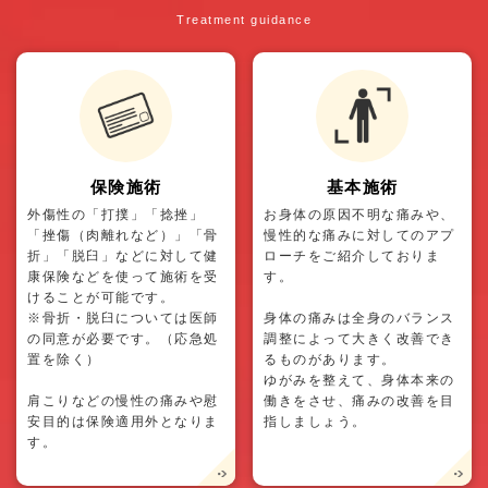
Treatment guidance
保険施術
基本施術
外傷性の「打撲」「捻挫」
お身体の原因不明な痛みや、
「挫傷（肉離れなど）」「骨
慢性的な痛みに対してのアプ
折」「脱臼」などに対して健
ローチをご紹介しておりま
康保険などを使って施術を受
す。
けることが可能です。
※骨折・脱臼については医師
身体の痛みは全身のバランス
の同意が必要です。（応急処
調整によって大きく改善でき
置を除く）
るものがあります。
ゆがみを整えて、身体本来の
肩こりなどの慢性の痛みや慰
働きをさせ、痛みの改善を目
安目的は保険適用外となりま
指しましょう。
す。