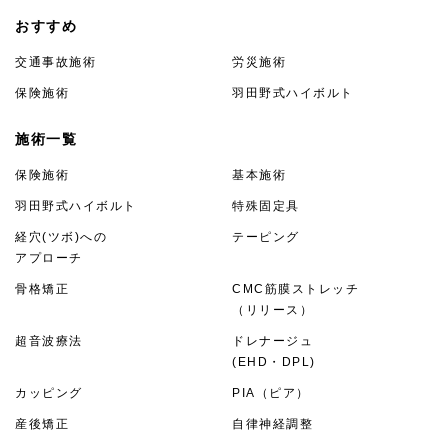
おすすめ
交通事故施術
労災施術
保険施術
羽田野式ハイボルト
施術一覧
保険施術
基本施術
羽田野式ハイボルト
特殊固定具
経穴(ツボ)への
テーピング
アプローチ
骨格矯正
CMC筋膜ストレッチ
（リリース）
超音波療法
ドレナージュ
(EHD・DPL)
カッピング
PIA（ピア）
産後矯正
自律神経調整