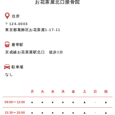
お花茶屋北口接骨院
住所
〒
124-0003
東京都葛飾区お花茶屋1-17-11
最寄駅
京成線お花茶屋駅北口 徒歩1分
駐車場
なし
月
火
水
木
金
土
日
祝
●
●
●
●
●
▲
-
▲
09:00〜 12:00
●
●
●
●
●
▲
-
▲
15:30〜 20:00