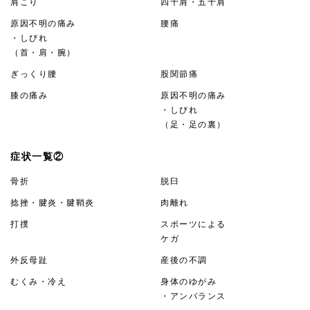
肩こり
四十肩・五十肩
原因不明の痛み
腰痛
・しびれ
（首・肩・腕）
ぎっくり腰
股関節痛
膝の痛み
原因不明の痛み
・しびれ
（足・足の裏）
症状一覧②
骨折
脱臼
捻挫・腱炎・腱鞘炎
肉離れ
打撲
スポーツによる
ケガ
外反母趾
産後の不調
むくみ・冷え
身体のゆがみ
・アンバランス