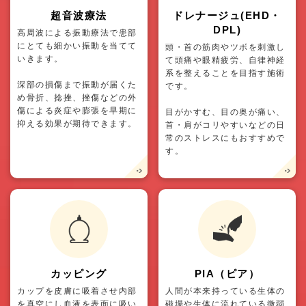
超音波療法
ドレナージュ(EHD・
DPL)
高周波による振動療法で患部
にとても細かい振動を当てて
頭・首の筋肉やツボを刺激し
いきます。
て頭痛や眼精疲労、自律神経
系を整えることを目指す施術
深部の損傷まで振動が届くた
です。
め骨折、捻挫、挫傷などの外
傷による炎症や膨張を早期に
目がかすむ、目の奥が痛い、
抑える効果が期待できます。
首・肩がコリやすいなどの日
常のストレスにもおすすめで
す。
カッピング
PIA（ピア）
カップを皮膚に吸着させ内部
人間が本来持っている生体の
を真空にし血液を表面に吸い
磁場や生体に流れている微弱