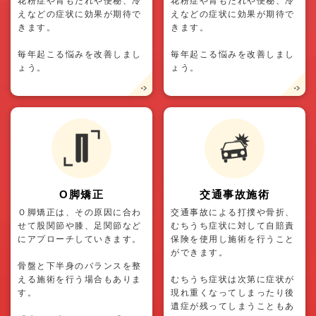
花粉症や胃もたれや便秘、冷
花粉症や胃もたれや便秘、冷
えなどの症状に効果が期待で
えなどの症状に効果が期待で
きます。
きます。
毎年起こる悩みを改善しまし
毎年起こる悩みを改善しまし
ょう。
ょう。
O脚矯正
交通事故施術
Ｏ脚矯正は、その原因に合わ
交通事故による打撲や骨折、
せて股関節や膝、足関節など
むちうち症状に対して自賠責
にアプローチしていきます。
保険を使用し施術を行うこと
ができます。
骨盤と下半身のバランスを整
える施術を行う場合もありま
むちうち症状は次第に症状が
す。
現れ重くなってしまったり後
遺症が残ってしまうこともあ