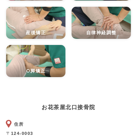
産後矯正
自律神経調整
O脚矯正
お花茶屋北口接骨院
住所
〒
124-0003