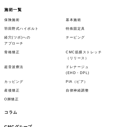
施術一覧
保険施術
基本施術
羽田野式ハイボルト
特殊固定具
経穴(ツボ)への
テーピング
アプローチ
骨格矯正
CMC筋膜ストレッチ
（リリース）
超音波療法
ドレナージュ
(EHD・DPL)
カッピング
PIA（ピア）
産後矯正
自律神経調整
O脚矯正
コラム
CMCグループ