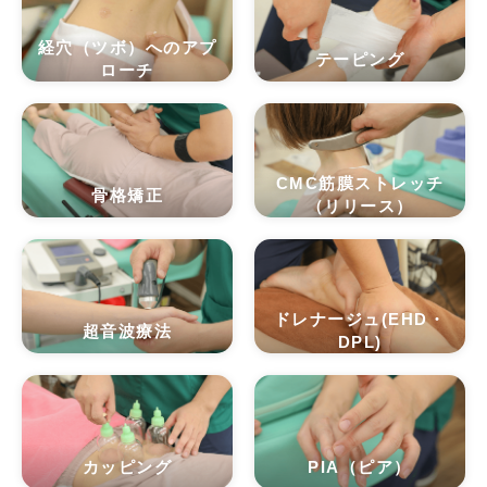
経穴（ツボ）へのアプ
テーピング
ローチ
CMC筋膜ストレッチ
骨格矯正
（リリース）
ドレナージュ(EHD・
超音波療法
DPL)
カッピング
PIA（ピア）