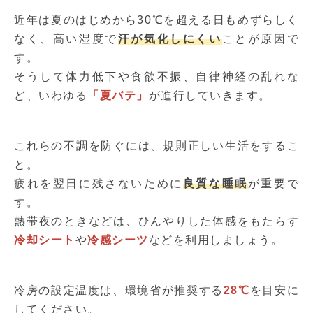
近年は夏のはじめから30℃を超える日もめずらしく
なく、高い湿度で
汗が気化しにくい
ことが原因で
す。
そうして体力低下や食欲不振、自律神経の乱れな
ど、いわゆる
「夏バテ」
が進行していきます。
これらの不調を防ぐには、規則正しい生活をするこ
と。
疲れを翌日に残さないために
良質な睡眠
が重要で
す。
熱帯夜のときなどは、ひんやりした体感をもたらす
冷却シート
や
冷感シーツ
などを利用しましょう。
冷房の設定温度は、環境省が推奨する
28℃
を目安に
してください。