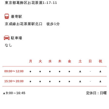
東京都葛飾区お花茶屋1-17-11
最寄駅
京成線お花茶屋駅北口 徒歩1分
駐車場
なし
月
火
水
木
金
土
日
祝
●
●
●
●
●
▲
-
▲
09:00〜 12:00
●
●
●
●
●
▲
-
▲
15:30〜 20:00
▲9:00～16:45
定休日：日曜