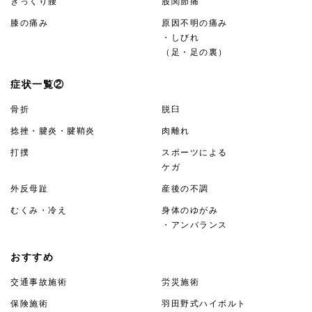
ぎっくり腰
股関節痛
膝の痛み
原因不明の痛み
・しびれ
（足・足の裏）
症状一覧②
骨折
脱臼
捻挫・腱炎・腱鞘炎
肉離れ
打撲
スポーツによる
ケガ
外反母趾
産後の不調
むくみ・冷え
身体のゆがみ
・アンバランス
おすすめ
交通事故施術
労災施術
保険施術
羽田野式ハイボルト