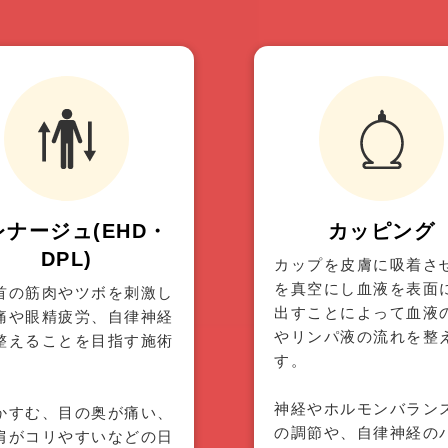
レナージュ(EHD・
カッピング
DPL)
カップを皮膚に吸着さ
を真空にし血液を表面
首の筋肉やツボを刺激し
出すことによって血液
痛や眼精疲労、自律神経
やリンパ液の流れを整
整えることを目指す施術
す。
。
神経やホルモンバラン
かすむ、目の奥が痛い、
の調節や、自律神経の
肩がコリやすいなどの日