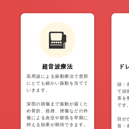
超音波療法
ド
高周波による振動療法で患部
にとても細かい振動を当てて
頭・
いきます。
て頭
系を
深部の損傷まで振動が届くた
です
め骨折、捻挫、挫傷などの外
傷による炎症や膨張を早期に
目が
抑える効果が期待できます。
首・