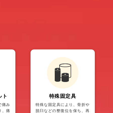
ルト
特殊固定具
で痛み
特殊な固定具により、骨折や
り、痛
脱臼などの整復位を保ち、再