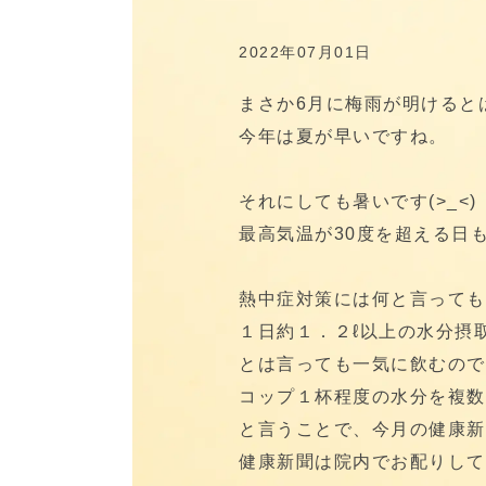
2022年07月01日
まさか6月に梅雨が明けると
今年は夏が早いですね。
それにしても暑いです(>_<)
最高気温が30度を超える日
熱中症対策には何と言っても
１日約１．２ℓ以上の水分摂
とは言っても一気に飲むので
コップ１杯程度の水分を複数
と言うことで、今月の健康新
健康新聞は院内でお配りして