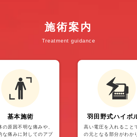
施術案内
Treatment guidance
基本施術
羽田野式ハイボ
体の原因不明な痛みや、
高い電圧を入れること
的な痛みに対してのアプ
の元となる部分がわか